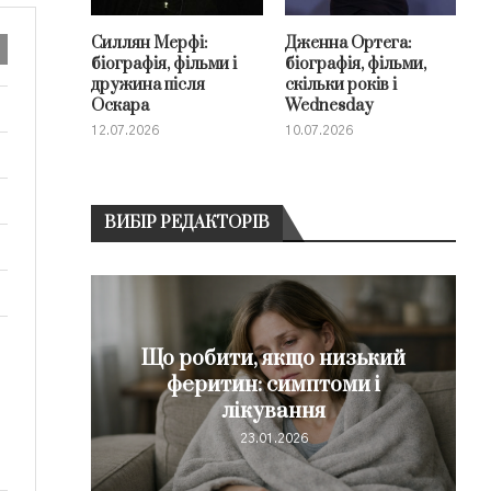
Силлян Мерфі:
Дженна Ортега:
біографія, фільми і
біографія, фільми,
дружина після
скільки років і
Оскара
Wednesday
12.07.2026
10.07.2026
ВИБІР РЕДАКТОРІВ
Що робити, якщо низький
ск: що
феритин: симптоми і
..
лікування
23.01.2026