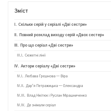
Зміст
Скільки серій у серіалі «Дві сестри»
Повний розклад виходу серій «Двох сестер»
Про що серіал «Дві сестри»
Сюжетні лінії
Актори серіалу «Дві сестри»
Любава Грєшнова — Віра
Дар’я Петражицька — Олександра
Влад Нікітюк і Руслан Мірашниченко
Де знімали серіал