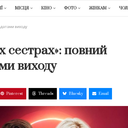
ІЇ
МІСЦЯ
КІНО
ФОТО
ЖІНКАМ
ЧОЛ
з датами виходу
х сестрах»: повний
ами виходу
Pinterest
Threads
Bluesky
Email