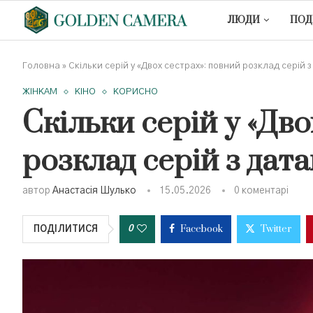
ЛЮДИ
ПОД
Головна
»
Скільки серій у «Двох сестрах»: повний розклад серій 
ЖІНКАМ
КІНО
КОРИСНО
Скільки серій у «Дво
розклад серій з дат
автор
Анастасія Шулько
15.05.2026
0 коментарі
Facebook
Twitter
0
ПОДІЛИТИСЯ