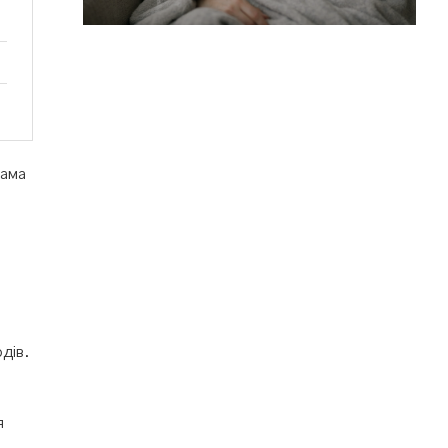
рама
о
одів.
я