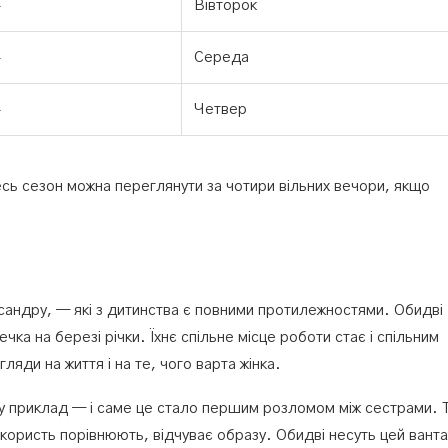
Вівторок
Середа
Четвер
есь сезон можна переглянути за чотири вільних вечори, якщо
.
сандру, — які з дитинства є повними протилежностями. Обидві
чка на березі річки. Їхнє спільне місце роботи стає і спільним
яди на життя і на те, чого варта жінка.
у у приклад — і саме це стало першим розломом між сестрами. 
 користь порівнюють, відчуває образу. Обидві несуть цей ванта