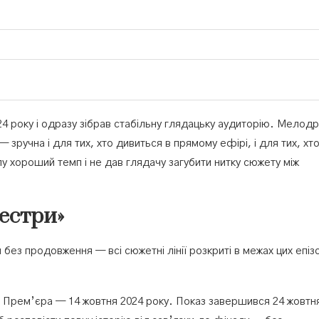
24 року і одразу зібрав стабільну глядацьку аудиторію. Мелод
зручна і для тих, хто дивиться в прямому ефірі, і для тих, хт
у хороший темп і не дав глядачу загубити нитку сюжету між
сестри»
без продовження — всі сюжетні лінії розкриті в межах цих епіз
. Прем’єра — 14 жовтня 2024 року. Показ завершився 24 жовтн