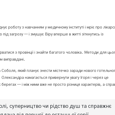
є роботу з навчанням у медичному інституті і мріє про лікарс
під загрозу — і змушує Віру вперше в житті зіткнутись із
ватися з провінції і знайти багатого чоловіка. Методи для цьо
ом виправдані.
 Соболя, який планує знести містечко заради нового готельно
. Олександра намагається привернути увагу Ігоря і через це
 берегах — і між ними вже не просто різниця характерів, а спр
олі, суперництво чи рідство душ та справжнє
дача від першої до останньої серії.