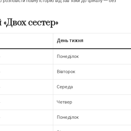
 розповісти повну історію від зав’язки до фіналу — без
 «Двох сестер»
День тижня
Понеділок
Вівторок
Середа
Четвер
Понеділок