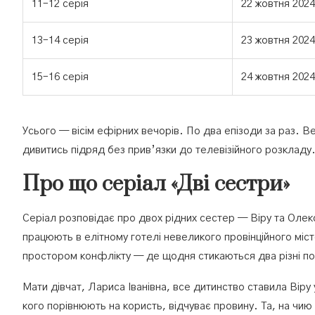
11–12 серія
22 жовтня 2024
13–14 серія
23 жовтня 2024
15–16 серія
24 жовтня 2024
Усього — вісім ефірних вечорів. По два епізоди за раз. В
дивитись підряд без прив’язки до телевізійного розкладу
Про що серіал «Дві сестри»
Серіал розповідає про двох рідних сестер — Віру та Олек
працюють в елітному готелі невеликого провінційного місте
простором конфлікту — де щодня стикаються два різні погл
Мати дівчат, Лариса Іванівна, все дитинство ставила Вір
кого порівнюють на користь, відчуває провину. Та, на чию