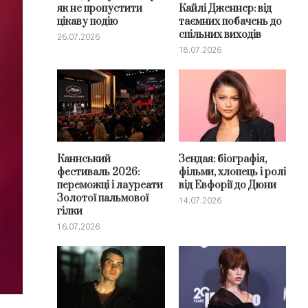
як не пропустити
Кайлі Дженнер: від
цікаву подію
таємних побачень до
спільних виходів
26.07.2026
18.07.2026
Каннський
Зендая: біографія,
фестиваль 2026:
фільми, хлопець і ролі
переможці і лауреати
від Евфорії до Дюни
Золотої пальмової
14.07.2026
гілки
16.07.2026