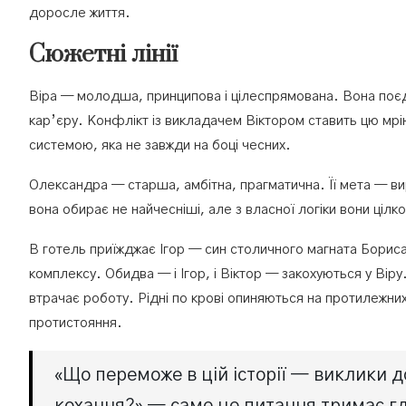
доросле життя.
Сюжетні лінії
Віра — молодша, принципова і цілеспрямована. Вона поєдну
кар’єру. Конфлікт із викладачем Віктором ставить цю мрію 
системою, яка не завжди на боці чесних.
Олександра — старша, амбітна, прагматична. Її мета — вир
вона обирає не найчесніші, але з власної логіки вони цілк
В готель приїжджає Ігор — син столичного магната Бориса
комплексу. Обидва — і Ігор, і Віктор — закохуються у Віру
втрачає роботу. Рідні по крові опиняються на протилежних
протистояння.
«Що переможе в цій історії — виклики д
кохання?» — саме це питання тримає гля