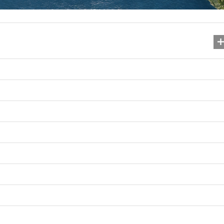
Чим підняти низький ти
робити в домашніх.
23.01.2026