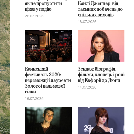
як не пропустити
Кайлі Дженнер: від
цікаву подію
таємних побачень до
спільних виходів
26.07.2026
18.07.2026
Каннський
Зендая: біографія,
фестиваль 2026:
фільми, хлопець і ролі
переможці і лауреати
від Евфорії до Дюни
Золотої пальмової
14.07.2026
гілки
16.07.2026