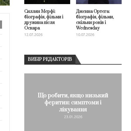
Силлян Мерфі:
Дженна Ортега:
біографія, фільми і
біографія, фільми,
дружина після
скільки років і
Оскара
Wednesday
12.07.2026
10.07.2026
ВИБІР РЕДАКТОРІВ
Що робити, якщо низький
ск: що
феритин: симптоми і
..
лікування
23.01.2026