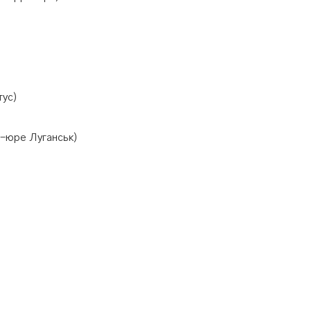
тус)
е-юре Луганськ)