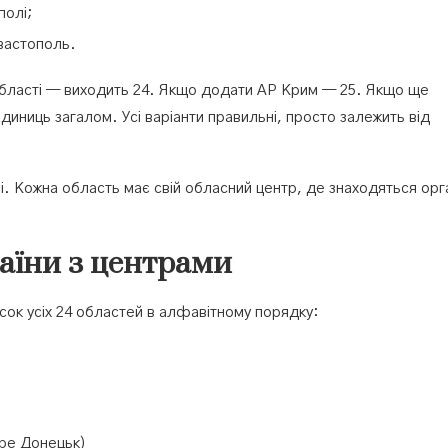
полі;
евастополь.
 області — виходить 24. Якщо додати АР Крим — 25. Якщо ще
диниць загалом. Усі варіанти правильні, просто залежить від
і. Кожна область має свій обласний центр, де знаходяться орг
.
аїни з центрами
писок усіх 24 областей в алфавітному порядку:
ре Донецьк)