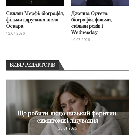
Силлян Мерфі: біографія,
Дженна Ортега:
фільми і дружина після
біографія, фільми,
Оскара
скільки років і
Wednesday
12.07.2026
10.07.2026
ВИБІР РЕДАКТОРІВ
Що робити, якщо низький феритин:
симптоми і лікування
23.01.2026