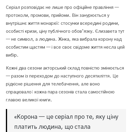
Серіал розповідає не лише про офіційне правління —
протоколи, промови, прийоми. Він занурюється у
внутрішнє життя монархії: стосунки всередині родини,
особисті кризи, ціну публічного обов’язку. Єлизавета тут
— не символ, а людина. Жінка, яка вибрала корону над
особистим щастям — і все своє свідоме життя несла цей
вибір.
Кожні два сезони акторський склад повністю змінюється
— разом із переходом до наступного десятиліття. Це
рідкісне рішення для телебачення, але воно
спрацювало: кожна пара сезонів стала самостійною
главою великої книги.
«Корона — це серіал про те, яку ціну
платить людина, що стала