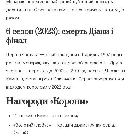
Монархія переживає найгірший публічний період за
десятиліття. Єлизавета намагається тримати інституцію
разом.
6 сезон (2023): смерть Діани і
фінал
Перша частина — загибель Діани в Парижі у 1997 році і
реакція монархії, яку глядачі досі обговорюють. Друга
частина — перехід до 2000-х і 2010-х, весілля Чарльза і
Камілли, останні роки Єлизавети. Серіал завершується
відходом королеви у 2022 році.
Нагороди «Корони»
21 премія «Еммі» за всі сезони;
«Золотий глобус» — кращий драматичний серіал
(двічі);