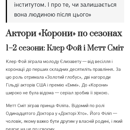
інститутом. І про те, чи залишається
вона людиною після цього»
Актори «Корони» по сезонах
1–2 сезони: Клер Фой і Метт Сміт
Клер Фой зіграла молоду Єлизавету — від весілля і
коронації до перших складних десятиліть правління. За
цю роль отримала «Золотий глобус», дві нагороди
Гільдії акторів США і премію «Еммі». До «Корони»
широко не була відома — серіал зробив її зіркою.
Метт Сміт зіграв принца Філіпа. Відомий по ролі
Одинадцятого Доктора у «Докторі Хто». Його Філіп —
чоловік, якому важко бути другим у власній родині, і який
реагує на це по-своєму.