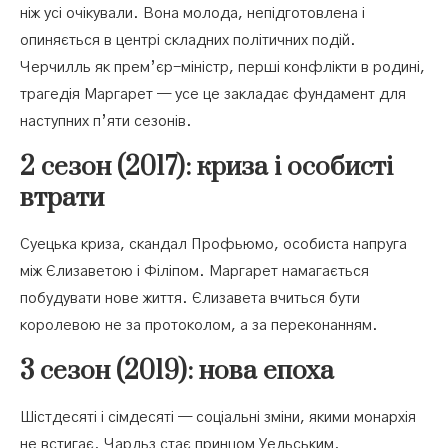
ніж усі очікували. Вона молода, непідготовлена і
опиняється в центрі складних політичних подій.
Черчилль як прем’єр-міністр, перші конфлікти в родині,
трагедія Маргарет — усе це закладає фундамент для
наступних п’яти сезонів.
2 сезон (2017): криза і особисті
втрати
Суецька криза, скандал Профьюмо, особиста напруга
між Єлизаветою і Філіпом. Маргарет намагається
побудувати нове життя. Єлизавета вчиться бути
королевою не за протоколом, а за переконанням.
3 сезон (2019): нова епоха
Шістдесяті і сімдесяті — соціальні зміни, якими монархія
не встигає. Чарльз стає принцом Уельським.