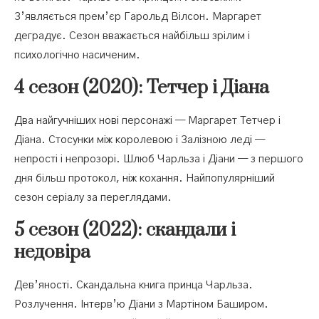
З’являється прем’єр Гарольд Вілсон. Маргарет
деградує. Сезон вважається найбільш зрілим і
психологічно насиченим.
4 сезон (2020): Тетчер і Діана
Два найгучніших нові персонажі — Маргарет Тетчер і
Діана. Стосунки між королевою і Залізною леді —
непрості і непрозорі. Шлюб Чарльза і Діани — з першого
дня більш протокол, ніж кохання. Найпопулярніший
сезон серіалу за переглядами.
5 сезон (2022): скандали і
недовіра
Дев’яності. Скандальна книга принца Чарльза.
Розлучення. Інтерв’ю Діани з Мартіном Баширом.