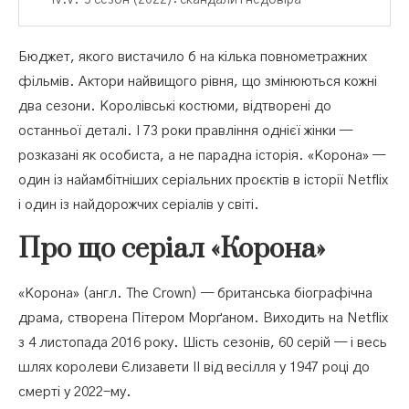
6 сезон (2023): смерть Діани і фінал
Бюджет, якого вистачило б на кілька повнометражних
Нагороди «Корони»
фільмів. Актори найвищого рівня, що змінюються кожні
два сезони. Королівські костюми, відтворені до
Де дивитись «Корону» українською
останньої деталі. І 73 роки правління однієї жінки —
розказані як особиста, а не парадна історія. «Корона» —
один із найамбітніших серіальних проєктів в історії Netflix
і один із найдорожчих серіалів у світі.
Про що серіал «Корона»
«Корона» (англ. The Crown) — британська біографічна
драма, створена Пітером Морґаном. Виходить на Netflix
з 4 листопада 2016 року. Шість сезонів, 60 серій — і весь
шлях королеви Єлизавети II від весілля у 1947 році до
смерті у 2022-му.