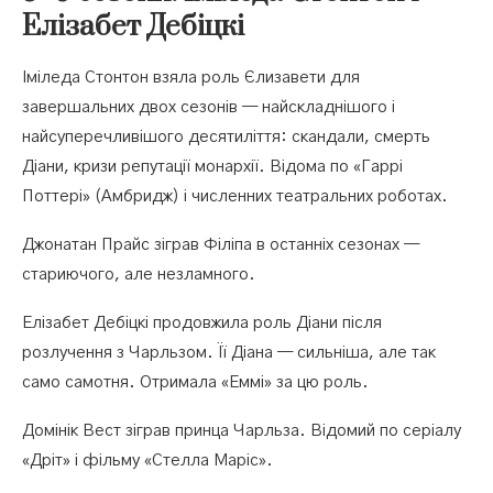
Елізабет Дебіцкі
Іміледа Стонтон взяла роль Єлизавети для
завершальних двох сезонів — найскладнішого і
найсуперечливішого десятиліття: скандали, смерть
Діани, кризи репутації монархії. Відома по «Гаррі
Поттері» (Амбридж) і численних театральних роботах.
Джонатан Прайс зіграв Філіпа в останніх сезонах —
стариючого, але незламного.
Елізабет Дебіцкі продовжила роль Діани після
розлучення з Чарльзом. Її Діана — сильніша, але так
само самотня. Отримала «Еммі» за цю роль.
Домінік Вест зіграв принца Чарльза. Відомий по серіалу
«Дріт» і фільму «Стелла Маріс».