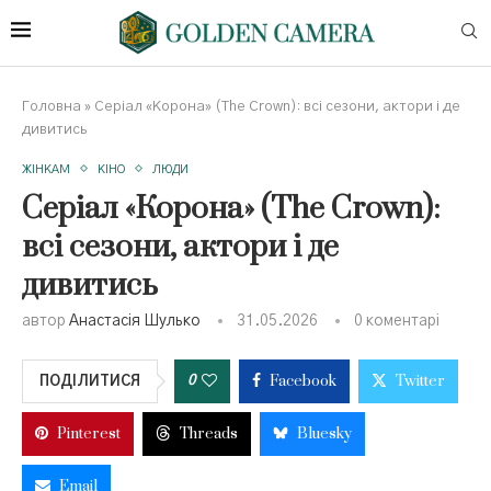
Головна
»
Серіал «Корона» (The Crown): всі сезони, актори і де
дивитись
ЖІНКАМ
КІНО
ЛЮДИ
Серіал «Корона» (The Crown):
всі сезони, актори і де
дивитись
автор
Анастасія Шулько
31.05.2026
0 коментарі
Facebook
Twitter
0
ПОДІЛИТИСЯ
Pinterest
Threads
Bluesky
Email