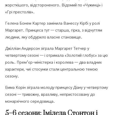
жорсткішого, відстороненого. Відомий по «Чужинці» і
«Грі престолів».
Гелена Бонем Картер замінила Ванессу Кірбі у ролі
Маргарет. Принцеса тут — старша, гірка, з відчуттям
людини, яку обдурило власне становище.
Джілліан Андерсон зіграла Маргарет Тетчер у
четвертому сезоні — і отримала «Золотий глобус» за цю
роль. Прем’єр-міністерка і королева — два владних
характери, чиї стосунки стали центральною темою
сезону.
Емма Корін зіграла молоду принцесу Діану у четвертому
сезоні — тривожну, вразливу, непристосовану до
монархічного середовища.
5–6 сезони: Іміледа Стонтон і