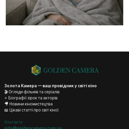
Золота Камера — ваш провідник у світі кіно
🎬 Огляди фільмів та серіалів
⭐ Біографії зірок та акторів
🎥 Новини кіномистецтва
📖 Цікаві статті про світ кіно!
Контакти
info@goldencamera.com.ua