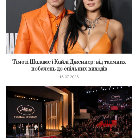
Тімоті Шаламе і Кайлі Дженнер: від таємних
побачень до спільних виходів
18.07.2026