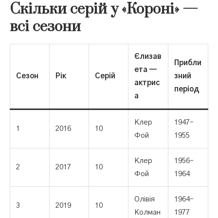
Скільки серій у «Короні» —
всі сезони
Єлизав
Прибли
ета —
Сезон
Рік
Серій
зний
актрис
період
а
Клер
1947–
1
2016
10
Фой
1955
Клер
1956–
2
2017
10
Фой
1964
Олівія
1964–
3
2019
10
Колман
1977