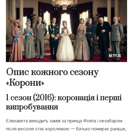
Опис кожного сезону
«Корони»
1 сезон (2016): коронація і перші
випробування
Єлизавета виходить заміж за принца Філіпа і незабаром
після весілля стає королевою — батько помирає раніше,