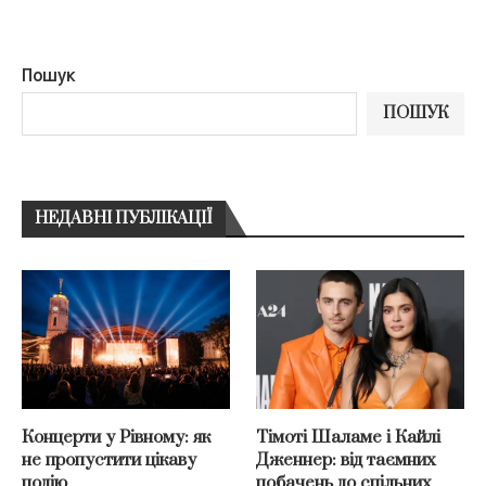
Пошук
ПОШУК
НЕДАВНІ ПУБЛІКАЦІЇ
Концерти у Рівному: як
Тімоті Шаламе і Кайлі
не пропустити цікаву
Дженнер: від таємних
подію
побачень до спільних