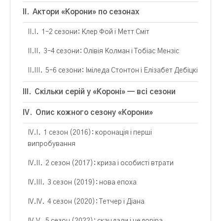
Актори «Корони» по сезонах
1–2 сезони: Клер Фой і Метт Сміт
3–4 сезони: Олівія Колман і Тобіас Мензіс
5–6 сезони: Іміледа Стонтон і Елізабет Дебіцкі
Скільки серій у «Короні» — всі сезони
Опис кожного сезону «Корони»
1 сезон (2016): коронація і перші
випробування
2 сезон (2017): криза і особисті втрати
3 сезон (2019): нова епоха
4 сезон (2020): Тетчер і Діана
5 сезон (2022): скандали і недовіра