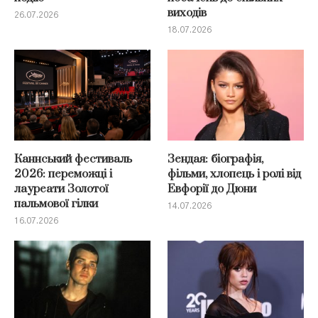
виходів
26.07.2026
18.07.2026
Каннський фестиваль
Зендая: біографія,
2026: переможці і
фільми, хлопець і ролі від
лауреати Золотої
Евфорії до Дюни
пальмової гілки
14.07.2026
16.07.2026