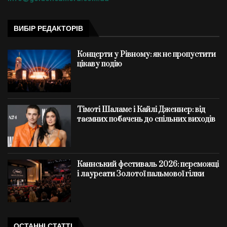
ВИБІР РЕДАКТОРІВ
Концерти у Рівному: як не пропустити
цікаву подію
Тімоті Шаламе і Кайлі Дженнер: від
таємних побачень до спільних виходів
Каннський фестиваль 2026: переможці
і лауреати Золотої пальмової гілки
ОСТАННІ СТАТТІ