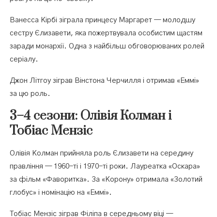
Ванесса Кірбі зіграла принцесу Маргарет — молодшу
сестру Єлизавети, яка пожертвувала особистим щастям
заради монархії. Одна з найбільш обговорюваних ролей
серіалу.
Джон Літгоу зіграв Вінстона Черчилля і отримав «Еммі»
за цю роль.
3–4 сезони: Олівія Колман і
Тобіас Мензіс
Олівія Колман прийняла роль Єлизавети на середину
правління — 1960-ті і 1970-ті роки. Лауреатка «Оскара»
за фільм «Фаворитка». За «Корону» отримала «Золотий
глобус» і номінацію на «Еммі».
Тобіас Мензіс зіграв Філіпа в середньому віці —