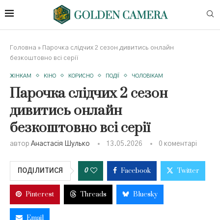
Головна
»
Парочка слідчих 2 сезон дивитись онлайн
безкоштовно всі серії
ЖІНКАМ
КІНО
КОРИСНО
ПОДІЇ
ЧОЛОВІКАМ
Парочка слідчих 2 сезон
дивитись онлайн
безкоштовно всі серії
автор
Анастасія Шулько
13.05.2026
0 коментарі
Facebook
Twitter
0
ПОДІЛИТИСЯ
Pinterest
Threads
Bluesky
Email