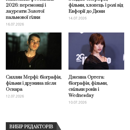
2026: переможці і
фільми, хлопець і ролі від
лауреати Золотої
Евфорії до Дюни
пальмової гілки
14.07.2026
16.07.2026
Силлян Мерфі: біографія,
Дженна Ортега:
фільми і дружина після
біографія, фільми,
Оскара
скільки років і
Wednesday
12.07.2026
10.07.2026
ВИБІР РЕДАКТОРІВ