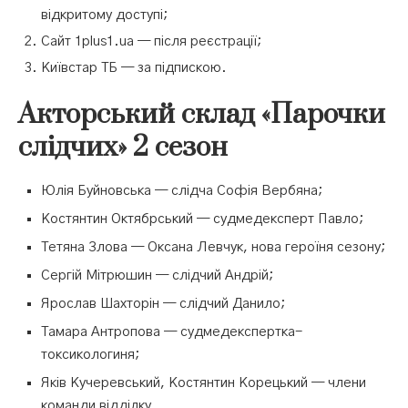
відкритому доступі;
Сайт 1plus1.ua — після реєстрації;
Київстар ТБ — за підпискою.
Акторський склад «Парочки
слідчих» 2 сезон
Юлія Буйновська — слідча Софія Вербяна;
Костянтин Октябрський — судмедексперт Павло;
Тетяна Злова — Оксана Левчук, нова героїня сезону;
Сергій Мітрюшин — слідчий Андрій;
Ярослав Шахторін — слідчий Данило;
Тамара Антропова — судмедекспертка-
токсикологиня;
Яків Кучеревський, Костянтин Корецький — члени
команди відділку.