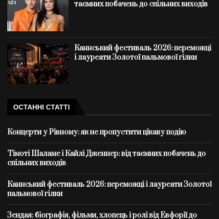
таємних побачень до спільних виходів
Каннський фестиваль 2026: переможці
і лауреати Золотої пальмової гілки
ОСТАННІ СТАТТІ
Концерти у Рівному: як не пропустити цікаву подію
Тімоті Шаламе і Кайлі Дженнер: від таємних побачень до
спільних виходів
Каннський фестиваль 2026: переможці і лауреати Золотої
пальмової гілки
Зендая: біографія, фільми, хлопець і ролі від Евфорії до