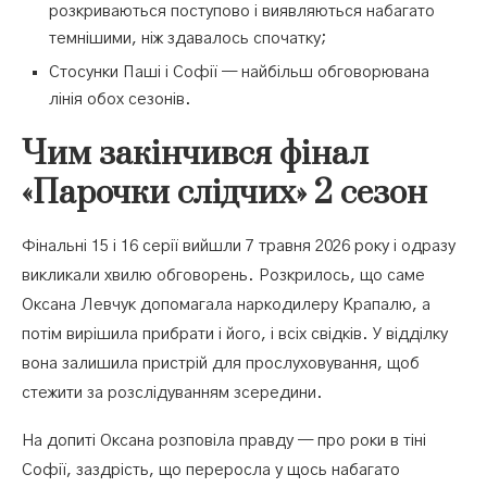
розкриваються поступово і виявляються набагато
темнішими, ніж здавалось спочатку;
Стосунки Паші і Софії — найбільш обговорювана
лінія обох сезонів.
Чим закінчився фінал
«Парочки слідчих» 2 сезон
Фінальні 15 і 16 серії вийшли 7 травня 2026 року і одразу
викликали хвилю обговорень. Розкрилось, що саме
Оксана Левчук допомагала наркодилеру Крапалю, а
потім вирішила прибрати і його, і всіх свідків. У відділку
вона залишила пристрій для прослуховування, щоб
стежити за розслідуванням зсередини.
На допиті Оксана розповіла правду — про роки в тіні
Софії, заздрість, що переросла у щось набагато