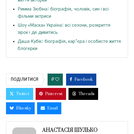
життя акторки
Римма Зюбіна: біографія, чоловік, син і всі
фільми актриси
Шоу «Маска» Україна: всі сезони, розкриття
зірок і де дивитись
Даша Кубік: біографія, кар’єра і особисте життя
блогерки
Facebook
0
ПОДІЛИТИСЯ
Twitter
Pinterest
Threads
Bluesky
Email
АНАСТАСІЯ ШУЛЬКО