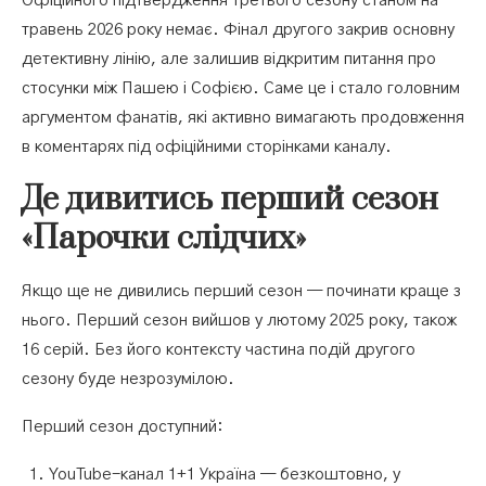
Офіційного підтвердження третього сезону станом на
травень 2026 року немає. Фінал другого закрив основну
детективну лінію, але залишив відкритим питання про
стосунки між Пашею і Софією. Саме це і стало головним
аргументом фанатів, які активно вимагають продовження
в коментарях під офіційними сторінками каналу.
Де дивитись перший сезон
«Парочки слідчих»
Якщо ще не дивились перший сезон — починати краще з
нього. Перший сезон вийшов у лютому 2025 року, також
16 серій. Без його контексту частина подій другого
сезону буде незрозумілою.
Перший сезон доступний:
YouTube-канал 1+1 Україна — безкоштовно, у