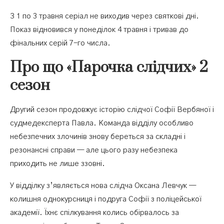
З 1 по 3 травня серіал не виходив через святкові дні.
Показ відновився у понеділок 4 травня і тривав до
фінальних серій 7-го числа.
Про що «Парочка слідчих» 2
сезон
Другий сезон продовжує історію слідчої Софії Вербяної і
судмедексперта Павла. Команда відділу особливо
небезпечних злочинів знову береться за складні і
резонансні справи — але цього разу небезпека
приходить не лише ззовні.
У відділку з’являється нова слідча Оксана Левчук —
колишня однокурсниця і подруга Софії з поліцейської
академії. Їхнє спілкування колись обірвалось за