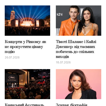
Концерти у Рівному: як
Тімоті Шаламе і Кайлі
не пропустити цікаву
Дженнер: від таємних
подію
побачень до спільних
виходів
26.07.2026
18.07.2026
Каннський фестиваль
Зендая: біографія,