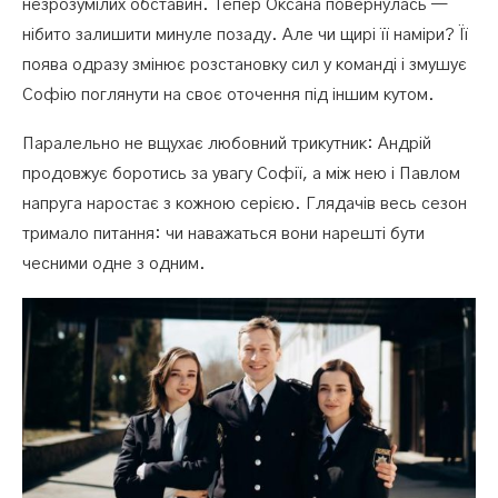
незрозумілих обставин. Тепер Оксана повернулась —
нібито залишити минуле позаду. Але чи щирі її наміри? Її
поява одразу змінює розстановку сил у команді і змушує
Софію поглянути на своє оточення під іншим кутом.
Паралельно не вщухає любовний трикутник: Андрій
продовжує боротись за увагу Софії, а між нею і Павлом
напруга наростає з кожною серією. Глядачів весь сезон
тримало питання: чи наважаться вони нарешті бути
чесними одне з одним.