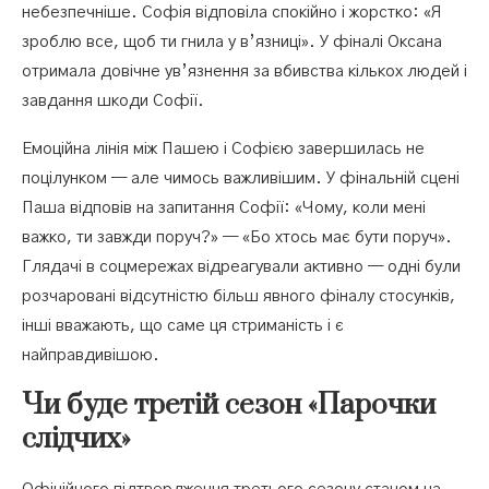
небезпечніше. Софія відповіла спокійно і жорстко: «Я
зроблю все, щоб ти гнила у в’язниці». У фіналі Оксана
отримала довічне ув’язнення за вбивства кількох людей і
завдання шкоди Софії.
Емоційна лінія між Пашею і Софією завершилась не
поцілунком — але чимось важливішим. У фінальній сцені
Паша відповів на запитання Софії: «Чому, коли мені
важко, ти завжди поруч?» — «Бо хтось має бути поруч».
Глядачі в соцмережах відреагували активно — одні були
розчаровані відсутністю більш явного фіналу стосунків,
інші вважають, що саме ця стриманість і є
найправдивішою.
Чи буде третій сезон «Парочки
слідчих»