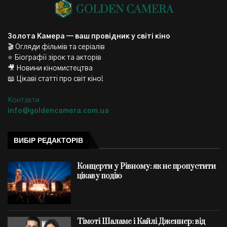
Золота Камера — ваш провідник у світі кіно
🎬 Огляди фільмів та серіалів
⭐ Біографії зірок та акторів
🎥 Новини кіномистецтва
📖 Цікаві статті про світ кіно!
Контакти
info@goldencamera.com.ua
ВИБІР РЕДАКТОРІВ
Концерти у Рівному: як не пропустити
цікаву подію
Тімоті Шаламе і Кайлі Дженнер: від