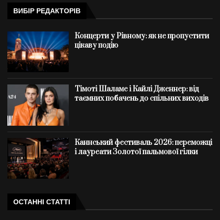
ВИБІР РЕДАКТОРІВ
Концерти у Рівному: як не пропустити
цікаву подію
Тімоті Шаламе і Кайлі Дженнер: від
таємних побачень до спільних виходів
Каннський фестиваль 2026: переможці
і лауреати Золотої пальмової гілки
ОСТАННІ СТАТТІ