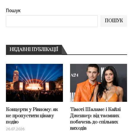
Пошук
ПОШУК
НЕДАВНІ ПУБЛІКАЦІЇ
Концерти у Рівному: як
Тімоті Шаламе і Кайлі
не пропустити цікаву
Дженнер: від таємних
подію
побачень до спільних
виходів
26.07.2026