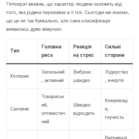
Гіппократ вважав, що характер людини залежить від
того, яка рідина переважає в її тілі. Сьогодні ми знаємо,
що це не так буквально, але сама класифікація
виявилась дуже живучою.
Головна
Реакція
Сильні
Тип
риса
на стрес
сторони
Запальний
Вибухає
Лідерство
Холерик
, активний
швидко
, енергія
Товариськ
Комунікаці
ий,
Швидко
Сангвінік
я,
оптимістич
відходить
гнучкість
ний
Витривалі