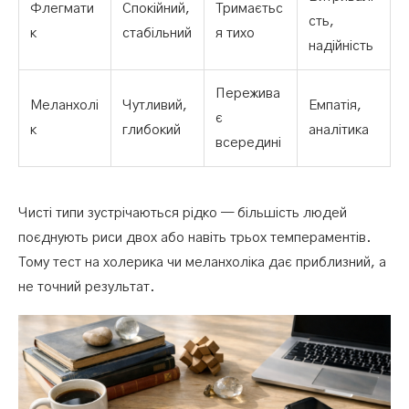
Флегмати
Спокійний,
Тримаєтьс
сть,
к
стабільний
я тихо
надійність
Пережива
Меланхолі
Чутливий,
Емпатія,
є
к
глибокий
аналітика
всередині
Чисті типи зустрічаються рідко — більшість людей
поєднують риси двох або навіть трьох темпераментів.
Тому тест на холерика чи меланхоліка дає приблизний, а
не точний результат.