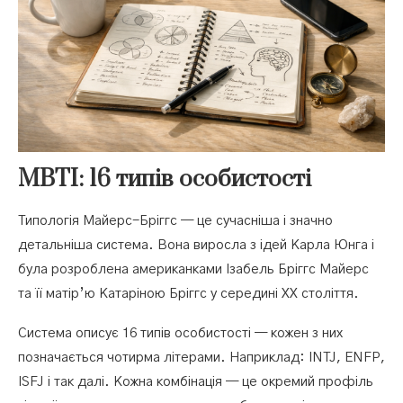
MBTI: 16 типів особистості
Типологія Майерс-Бріггс — це сучасніша і значно
детальніша система. Вона виросла з ідей Карла Юнга і
була розроблена американками Ізабель Бріггс Майерс
та її матір’ю Катаріною Бріггс у середині ХХ століття.
Система описує 16 типів особистості — кожен з них
позначається чотирма літерами. Наприклад: INTJ, ENFP,
ISFJ і так далі. Кожна комбінація — це окремий профіль