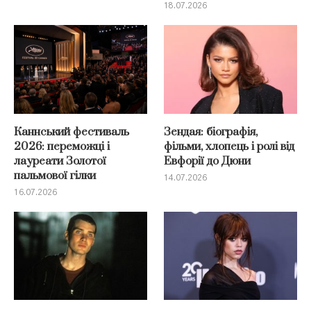
18.07.2026
Каннський фестиваль
Зендая: біографія,
2026: переможці і
фільми, хлопець і ролі від
лауреати Золотої
Евфорії до Дюни
пальмової гілки
14.07.2026
16.07.2026