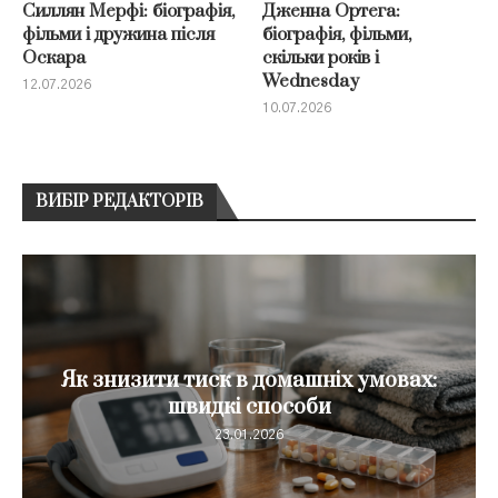
Силлян Мерфі: біографія,
Дженна Ортега:
фільми і дружина після
біографія, фільми,
Оскара
скільки років і
Wednesday
12.07.2026
10.07.2026
ВИБІР РЕДАКТОРІВ
Майно на окупованій території: що
робити і як...
23.01.2026