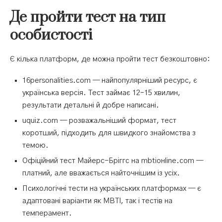
Де пройти тест на тип
особистості
Є кілька платформ, де можна пройти тест безкоштовно:
16personalities.com — найпопулярніший ресурс, є
українська версія. Тест займає 12–15 хвилин,
результати детальні й добре написані.
uquiz.com — розважальніший формат, тест
коротший, підходить для швидкого знайомства з
темою.
Офіційний тест Майерс-Бріггс на mbtiонline.com —
платний, але вважається найточнішим із усіх.
Психологічні тести на українських платформах — є
адаптовані варіанти як MBTI, так і тестів на
темперамент.