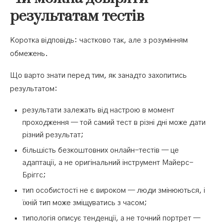
результатам тестів
Коротка відповідь: частково так, але з розумінням
обмежень.
Що варто знати перед тим, як занадто захопитись
результатом:
результати залежать від настрою в момент
проходження — той самий тест в різні дні може дати
різний результат;
більшість безкоштовних онлайн-тестів — це
адаптації, а не оригінальний інструмент Майерс-
Бріггс;
тип особистості не є вироком — люди змінюються, і
їхній тип може зміщуватись з часом;
типологія описує тенденції, а не точний портрет —