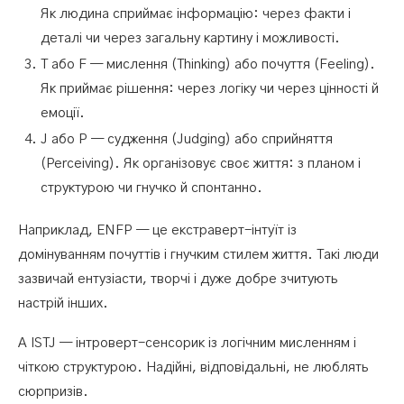
Як людина сприймає інформацію: через факти і
деталі чи через загальну картину і можливості.
T або F — мислення (Thinking) або почуття (Feeling).
Як приймає рішення: через логіку чи через цінності й
емоції.
J або P — судження (Judging) або сприйняття
(Perceiving). Як організовує своє життя: з планом і
структурою чи гнучко й спонтанно.
Наприклад, ENFP — це екстраверт-інтуїт із
домінуванням почуттів і гнучким стилем життя. Такі люди
зазвичай ентузіасти, творчі і дуже добре зчитують
настрій інших.
А ISTJ — інтроверт-сенсорик із логічним мисленням і
чіткою структурою. Надійні, відповідальні, не люблять
сюрпризів.