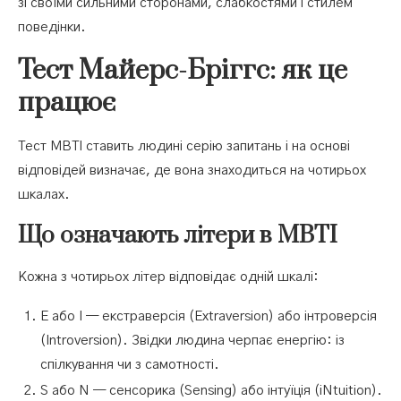
зі своїми сильними сторонами, слабкостями і стилем
поведінки.
Тест Майерс-Бріггс: як це
працює
Тест MBTI ставить людині серію запитань і на основі
відповідей визначає, де вона знаходиться на чотирьох
шкалах.
Що означають літери в MBTI
Кожна з чотирьох літер відповідає одній шкалі:
E або I — екстраверсія (Extraversion) або інтроверсія
(Introversion). Звідки людина черпає енергію: із
спілкування чи з самотності.
S або N — сенсорика (Sensing) або інтуїція (iNtuition).