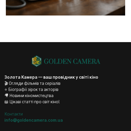
Золота Камера — ваш провідник у світі кіно
🎬 Огляди фільмів та серіалів
⭐ Біографії зірок та акторів
🎥 Новини кіномистецтва
📖 Цікаві статті про світ кіно!
Контакти
info@goldencamera.com.ua