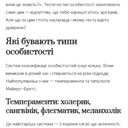
вони це знають?». Тести на тип особистості захоплюють
саме цим — відчуттям, що тебе нарешті хтось зрозумів.
Але що за цим стоїть насправді і якому тесту варто
довіряти?
Які бувають типи
особистості
Систем класифікації особистостей існує кілька. Вони
виникали в різний час і спираються на різні підходи.
Найпопулярніші з них — темпераменти та типологія
Майерс-Бріггс.
Темпераменти: холерик,
сангвінік, флегматик, меланхолік
Це найстаріша система — її коріння сягає ще античності.