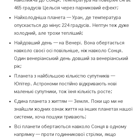
найближча до Сонця. Температура на поверхні сягає
465 градусів Цельсія через парниковий ефект;
Найхолодніша планета — Уран, де температура
опускається до мінус 224 градусів. Нептун теж дуже
холодний, але трохи тепліший;
Найдовший день — на Венері. Вона обертається
навколо своєї осі повільніше, ніж навколо Сонця.
Один венеріанський день довший за венеріанський
рік;
Планета з найбільшою кількістю супутників —
Юпітер. Астрономи постійно відкривають нові
маленькі супутники, тож їхня кількість росте;
Єдина планета з життям — Земля. Поки що ми не
знайшли жодних ознак життя на інших планетах нашої
системи, хоча пошуки тривають;
Всі планети обертаються навколо Сонця в одному
напрямку — проти годинникової стрілки, якщо