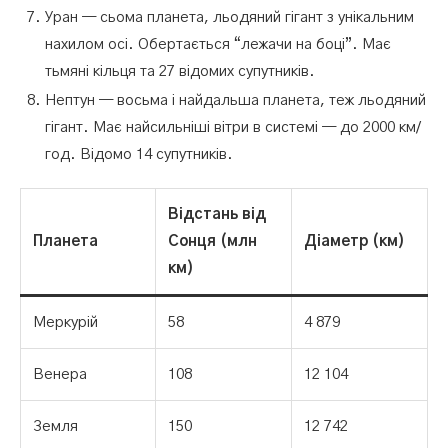
Уран — сьома планета, льодяний гігант з унікальним
нахилом осі. Обертається “лежачи на боці”. Має
тьмяні кільця та 27 відомих супутників.
Нептун — восьма і найдальша планета, теж льодяний
гігант. Має найсильніші вітри в системі — до 2000 км/
год. Відомо 14 супутників.
Відстань від
Планета
Сонця (млн
Діаметр (км)
км)
Меркурій
58
4 879
Венера
108
12 104
Земля
150
12 742