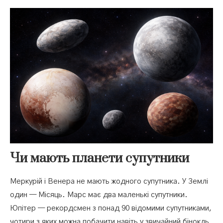
Чи мають планети супутники
Меркурій і Венера не мають жодного супутника. У Землі
один — Місяць. Марс має два маленькі супутники.
Юпітер — рекордсмен з понад 90 відомими супутниками,
чотири з яких можна побачити навіть у звичайний бінокль.