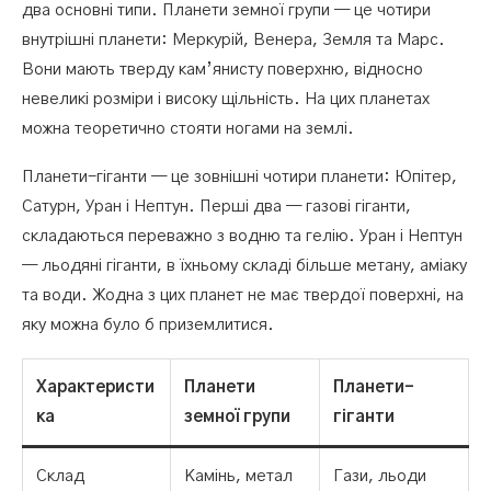
два основні типи. Планети земної групи — це чотири
внутрішні планети: Меркурій, Венера, Земля та Марс.
Вони мають тверду кам’янисту поверхню, відносно
невеликі розміри і високу щільність. На цих планетах
можна теоретично стояти ногами на землі.
Планети-гіганти — це зовнішні чотири планети: Юпітер,
Сатурн, Уран і Нептун. Перші два — газові гіганти,
складаються переважно з водню та гелію. Уран і Нептун
— льодяні гіганти, в їхньому складі більше метану, аміаку
та води. Жодна з цих планет не має твердої поверхні, на
яку можна було б приземлитися.
Характеристи
Планети
Планети-
ка
земної групи
гіганти
Склад
Камінь, метал
Гази, льоди