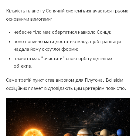
Кількість планет у Сонячній системі визначається трьома
основними вимогами:
небесне тіло має обертатися навколо Сонця;
воно повинно мати достатню масу, щоб гравітація
надала йому округлої форми;
планета має “очистити” свою орбіту від інших
об’єктів.
Саме третій пункт став вироком для Плутона. Всі вісім
офіційних планет відповідають цим критеріям повністю.