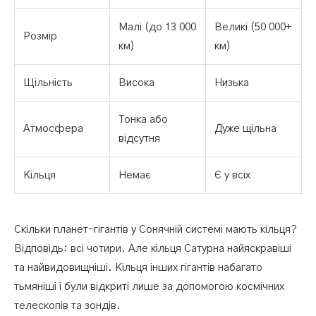
Малі (до 13 000
Великі (50 000+
Розмір
км)
км)
Щільність
Висока
Низька
Тонка або
Атмосфера
Дуже щільна
відсутня
Кільця
Немає
Є у всіх
Скільки планет-гігантів у Сонячній системі мають кільця?
Відповідь: всі чотири. Але кільця Сатурна найяскравіші
та найвидовищніші. Кільця інших гігантів набагато
тьмяніші і були відкриті лише за допомогою космічних
телескопів та зондів.