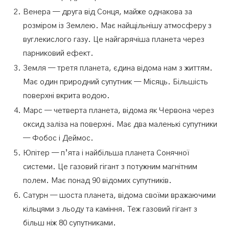
Венера — друга від Сонця, майже однакова за
розміром із Землею. Має найщільнішу атмосферу з
вуглекислого газу. Це найгарячіша планета через
парниковий ефект.
Земля — третя планета, єдина відома нам з життям.
Має один природний супутник — Місяць. Більшість
поверхні вкрита водою.
Марс — четверта планета, відома як Червона через
оксид заліза на поверхні. Має два маленькі супутники
— Фобос і Деймос.
Юпітер — п’ята і найбільша планета Сонячної
системи. Це газовий гігант з потужним магнітним
полем. Має понад 90 відомих супутників.
Сатурн — шоста планета, відома своїми вражаючими
кільцями з льоду та каміння. Теж газовий гігант з
більш ніж 80 супутниками.