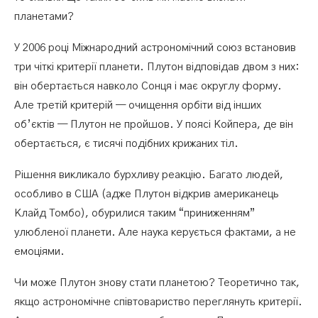
планетами?
У 2006 році Міжнародний астрономічний союз встановив
три чіткі критерії планети. Плутон відповідав двом з них:
він обертається навколо Сонця і має округлу форму.
Але третій критерій — очищення орбіти від інших
об’єктів — Плутон не пройшов. У поясі Койпера, де він
обертається, є тисячі подібних крижаних тіл.
Рішення викликало бурхливу реакцію. Багато людей,
особливо в США (адже Плутон відкрив американець
Клайд Томбо), обурилися таким “приниженням”
улюбленої планети. Але наука керується фактами, а не
емоціями.
Чи може Плутон знову стати планетою? Теоретично так,
якщо астрономічне співтовариство переглянуть критерії.