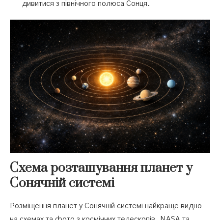
дивитися з північного полюса Сонця.
Схема розташування планет у
Сонячній системі
Розміщення планет у Сонячній системі найкраще видно
на схемах та фото з космічних телескопів. NASA та