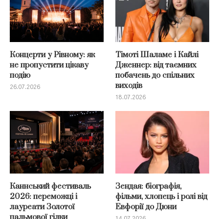
Концерти у Рівному: як
Тімоті Шаламе і Кайлі
не пропустити цікаву
Дженнер: від таємних
подію
побачень до спільних
виходів
26.07.2026
18.07.2026
Каннський фестиваль
Зендая: біографія,
2026: переможці і
фільми, хлопець і ролі від
лауреати Золотої
Евфорії до Дюни
пальмової гілки
14.07.2026