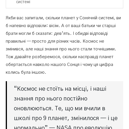
системі
Якби вас запитали, скільки планет у Сонячній системі, ви
б напевно відповіли: вісім. А от ваші батьки чи старші
брати могли б сказати: дев’ять. І обидві відповіді
правильні — просто для різних часів. Космос не
змінився, але наші знання про нього стали точнішими.
Тож давайте розберемося, скільки насправді планет
обертається навколо нашого Сонця і чому ця цифра
колись була іншою.
“Космос не стоїть на місці, і наші
знання про нього постійно
оновлюються. Те, що ми вчили в
школі про 9 планет, змінилося — і це
нормально” — NASA про еволюцію