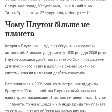
Сатурн має понад 80 супутників, найбільший з них —
Титан. Уран налічує 27 супутників, а Нептун — 14.
Чому Плутон більше не
планета
Історія з Плутоном — одна з найгучніших у сучасній
астрономії. З моменту відкриття у 1930 році до 2006 року
Плутон вважався дев’ятою планетою Сонячної системи.
Діти вчили його назву в школі, на схемах Сонячної
системи завжди малювали дев’ять кружечків.
Все змінилося в 2005 році, коли астрономи відкрили
Ериду — об’єкт за орбітою Плутона, який виявився
навіть трохи масивнішим. Постало питання: якщо Плутон
— планета, то чому Ерида ні? А якщо Ерида теж планета,
то скільки ще таких об’єктів ми маємо визнати