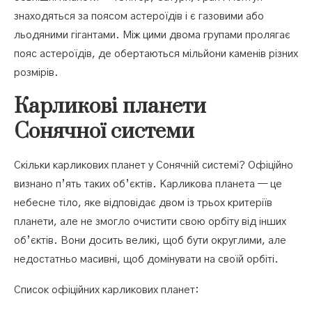
знаходяться за поясом астероїдів і є газовими або
льодяними гігантами. Між цими двома групами пролягає
пояс астероїдів, де обертаються мільйони каменів різних
розмірів.
Карликові планети
Сонячної системи
Скільки карликових планет у Сонячній системі? Офіційно
визнано п’ять таких об’єктів. Карликова планета — це
небесне тіло, яке відповідає двом із трьох критеріїв
планети, але не змогло очистити свою орбіту від інших
об’єктів. Вони досить великі, щоб бути округлими, але
недостатньо масивні, щоб домінувати на своїй орбіті.
Список офіційних карликових планет: