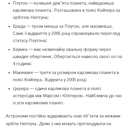
Плутон — колишня дев’ята планета, найвідоміша
карликова планета. Розташована в поясі Койпера за
орбітою Нептуна;
Ерида — трохи менша за Плутон, але масивніша.
Саме її відкриття у 2005 році спровокувало перегляд
статусу Плутона;
Хаумеа — має незвичайну овальну форму через
швидке обертання. Обертається навколо своєї осі за
4 години;
Макемаке — третя за розміром карликова планета в
поясі Койпера. Відкрита у 2005 році;
Церера — єдина карликова планета в поясі
астероїдів між Марсом і Юпітером. Найближча до нас
із усіх карликових планет.
Астрономи постійно відкривають нові об’єкти за межами
орбіти Нептуна. Деякі з них можуть претендувати на