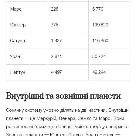
Марс
228
6 779
Юпітер
778
139 820
Сатурн
1 427
116 460
Уран
2 871
50 724
Нептун
4 497
49 244
Внутрішні та зовнішні планети
Сонячну систему умовно ділять на дві частини. Внутрішні
планети — це Меркурій, Венера, Земля та Марс. Вони
розташовані ближче до Сонця і мають тверду поверхню.
Зовнішні планети — Юпітер, Сатурн, Уран і Нептун —