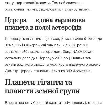
статус карликової планети. Тож цей список не
остаточний і може розширюватися в майбутньому.
Церера — єдина карликова
планета в поясі астероїдів
Церера унікальна тим, що знаходиться значно ближче до
Землі, ніж інші карликові планети. До 2006 року її
вважали найбільшим астероїдом. Зонд NASA Dawn
детально дослідив Цереру у 2015 році і виявив там
ознаки водяного льоду та можливого підземного океану.
Діаметр Церери становить близько 940 кілометрів.
Планети-гіганти та
планети земної групи
Всього планет у Сонячній системі вісім, і вони діляться на