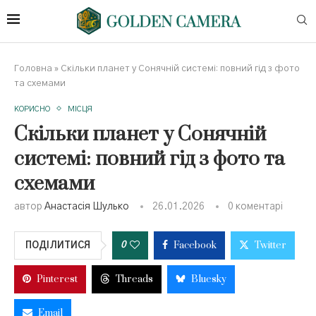
Головна
»
Скільки планет у Сонячній системі: повний гід з фото
та схемами
КОРИСНО
МІСЦЯ
Скільки планет у Сонячній
системі: повний гід з фото та
схемами
автор
Анастасія Шулько
26.01.2026
0 коментарі
Facebook
Twitter
0
ПОДІЛИТИСЯ
Pinterest
Threads
Bluesky
Email