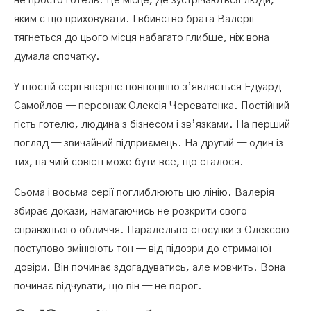
не просто готель. Це місце, де зустрічаються люди,
яким є що приховувати. І вбивство брата Валерії
тягнеться до цього місця набагато глибше, ніж вона
думала спочатку.
У шостій серії вперше повноцінно з’являється Едуард
Самойлов — персонаж Олексія Череватенка. Постійний
гість готелю, людина з бізнесом і зв’язками. На перший
погляд — звичайний підприємець. На другий — один із
тих, на чиїй совісті може бути все, що сталося.
Сьома і восьма серії поглиблюють цю лінію. Валерія
збирає докази, намагаючись не розкрити свого
справжнього обличчя. Паралельно стосунки з Олексою
поступово змінюють тон — від підозри до стриманої
довіри. Він починає здогадуватись, але мовчить. Вона
починає відчувати, що він — не ворог.