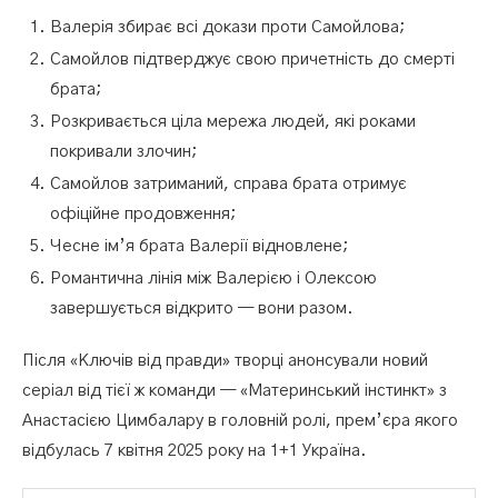
Валерія збирає всі докази проти Самойлова;
Самойлов підтверджує свою причетність до смерті
брата;
Розкривається ціла мережа людей, які роками
покривали злочин;
Самойлов затриманий, справа брата отримує
офіційне продовження;
Чесне ім’я брата Валерії відновлене;
Романтична лінія між Валерією і Олексою
завершується відкрито — вони разом.
Після «Ключів від правди» творці анонсували новий
серіал від тієї ж команди — «Материнський інстинкт» з
Анастасією Цимбалару в головній ролі, прем’єра якого
відбулась 7 квітня 2025 року на 1+1 Україна.