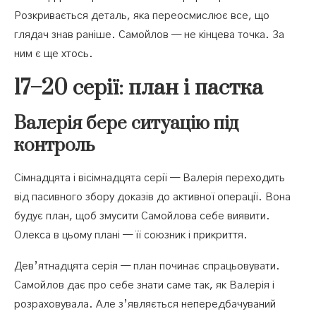
Розкривається деталь, яка переосмислює все, що
глядач знав раніше. Самойлов — не кінцева точка. За
ним є ще хтось.
17–20 серії: план і пастка
Валерія бере ситуацію під
контроль
Сімнадцята і вісімнадцята серії — Валерія переходить
від пасивного збору доказів до активної операції. Вона
будує план, щоб змусити Самойлова себе виявити.
Олекса в цьому плані — її союзник і прикриття.
Дев’ятнадцята серія — план починає спрацьовувати.
Самойлов дає про себе знати саме так, як Валерія і
розраховувала. Але з’являється непередбачуваний