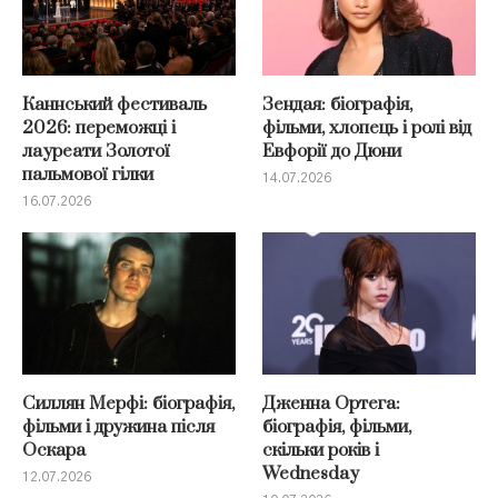
Каннський фестиваль
Зендая: біографія,
2026: переможці і
фільми, хлопець і ролі від
лауреати Золотої
Евфорії до Дюни
пальмової гілки
14.07.2026
16.07.2026
Силлян Мерфі: біографія,
Дженна Ортега:
фільми і дружина після
біографія, фільми,
Оскара
скільки років і
Wednesday
12.07.2026