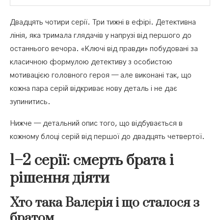
17–20 серії: план і пастка
Двадцять чотири серії. Три тижні в ефірі. Детективна
Валерія бере ситуацію під контроль
лінія, яка тримала глядачів у напрузі від першого до
останнього вечора. «Ключі від правди» побудовані за
21–24 серії: фінал і чим закінчився серіал
класичною формулою детективу з особистою
Розкриття вбивці і що стало з Валерією
мотивацією головного героя — але виконані так, що
кожна пара серій відкриває нову деталь і не дає
зупинитись.
Нижче — детальний опис того, що відбувається в
кожному блоці серій від першої до двадцять четвертої.
1–2 серії: смерть брата і
рішення діяти
Хто така Валерія і що сталося з
братом