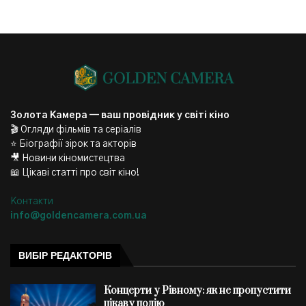
Золота Камера — ваш провідник у світі кіно
🎬 Огляди фільмів та серіалів
⭐ Біографії зірок та акторів
🎥 Новини кіномистецтва
📖 Цікаві статті про світ кіно!
Контакти
info@goldencamera.com.ua
ВИБІР РЕДАКТОРІВ
Концерти у Рівному: як не пропустити
цікаву подію