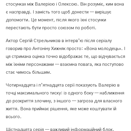
стосунках між Валерією і Олексою. Він розуміє, ким вона
є насправді. І замість того щоб донести — вирішує
допомогти. Це момент, після якого їхні стосунки
перестають бути просто союзом по роботі.
Актор Сергій Стрельников в інтерв’ю після серіалу
говорив про Антоніну Хижняк просто: «Вона молодець». І
ця стримана оцінка точно відображає те, що відчувається
між їхніми персонажами — взаємна повага, яка поступово
стає чимось більшим.
Чотирнадцята і п’ятнадцята серії показують Валерію в
точці максимального тиску: із одного боку — наближення
до розкриття злочину, з іншого — загроза для власного
життя. Вона приймає рішення, яке може коштувати їй
всього.
Шістнадцята серія — важливий інформаційний блок.