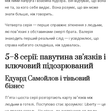
між ними напруга і взаємна підозра. Він відчуває, що вона
не та, за кого себе видає. Вона розуміє, що він може
знати більше, ніж говорить.
Четверта серія — перше справжнє зіткнення з людьми,
які пов’язані з обставинами смерті брата. Валерія
знаходить перший реальний слід — і усвідомлює, що
справа набагато складніша, ніж здавалась.
5–8 серії: павутина зв’язків і
ключовий підозрюваний
Едуард Самойлов і тіньовий
бізнес
П’ята і шоста серії розгортають карту зв’язків між
людьми в готелі. Поступово стає зрозуміло: Liberty — це