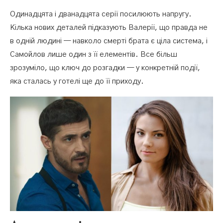
Одинадцята і дванадцята серії посилюють напругу.
Кілька нових деталей підказують Валерії, що правда не
в одній людині — навколо смерті брата є ціла система, і
Самойлов лише один з її елементів. Все більш
зрозуміло, що ключ до розгадки — у конкретній події,
яка сталась у готелі ще до її приходу.