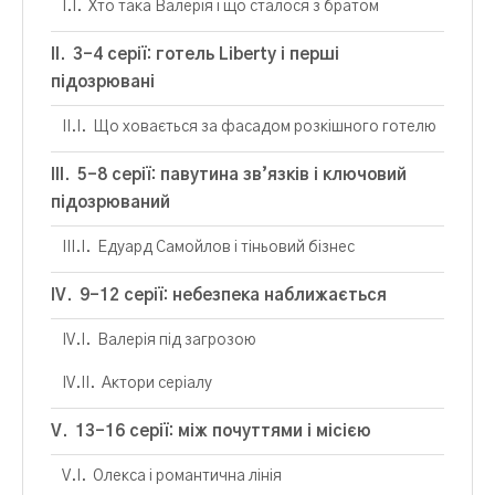
Хто така Валерія і що сталося з братом
3–4 серії: готель Liberty і перші
підозрювані
Що ховається за фасадом розкішного готелю
5–8 серії: павутина зв’язків і ключовий
підозрюваний
Едуард Самойлов і тіньовий бізнес
9–12 серії: небезпека наближається
Валерія під загрозою
Актори серіалу
13–16 серії: між почуттями і місією
Олекса і романтична лінія