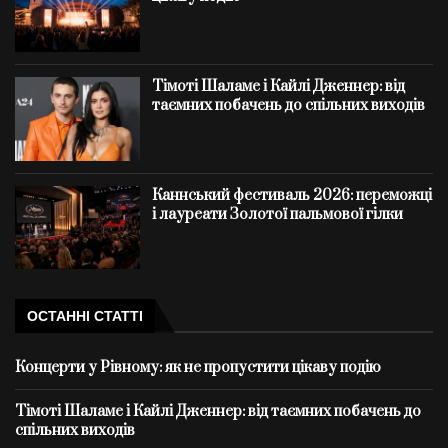
Тімоті Шаламе і Кайлі Дженнер: від
таємних побачень до спільних виходів
Каннський фестиваль 2026: переможці
і лауреати Золотої пальмової гілки
ОСТАННІ СТАТТІ
Концерти у Рівному: як не пропустити цікаву подію
Тімоті Шаламе і Кайлі Дженнер: від таємних побачень до
спільних виходів