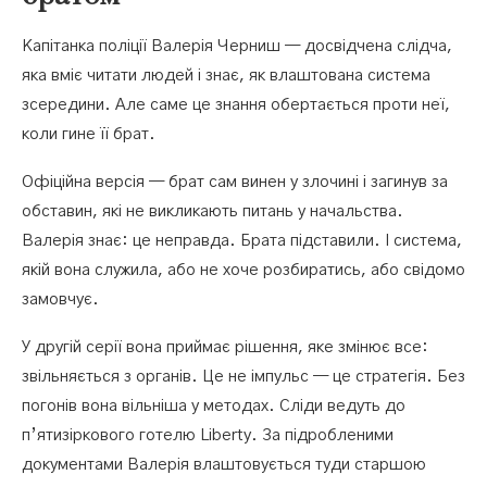
Капітанка поліції Валерія Черниш — досвідчена слідча,
яка вміє читати людей і знає, як влаштована система
зсередини. Але саме це знання обертається проти неї,
коли гине її брат.
Офіційна версія — брат сам винен у злочині і загинув за
обставин, які не викликають питань у начальства.
Валерія знає: це неправда. Брата підставили. І система,
якій вона служила, або не хоче розбиратись, або свідомо
замовчує.
У другій серії вона приймає рішення, яке змінює все:
звільняється з органів. Це не імпульс — це стратегія. Без
погонів вона вільніша у методах. Сліди ведуть до
п’ятизіркового готелю Liberty. За підробленими
документами Валерія влаштовується туди старшою