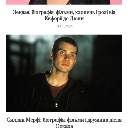
Зендая: біографія, фільми, хлопець і ролі від
Евфорії до Дюни
14.07.2026
Силлян Мерфі: біографія, фільми і дружина після
Оскара