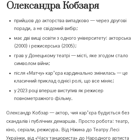
Олександра Кобзаря
прийшов до акторства випадково — через другові
поради, а не свідомий вибір;
має дві вищі освіти з одного університету: акторська
(2000) і режисерська (2005);
грав у Донецькому театрі — місті, яке згодом стало
символом війни;
після «Матчу» кар’єра кардинально змінилась — це
класичний приклад однієї ролі, що все міняє;
у 2023 році вперше виступив як режисер
повнометражного фільму.
Олександр Кобзар — актор, чия кар’єра будується без
скандалів і публічних демаршів. Просто робота: театр,
кіно, серіали, режисура. Від Ніжина до Театру Лесі
Українки, від «Часу танцюриста» до Народного артиста