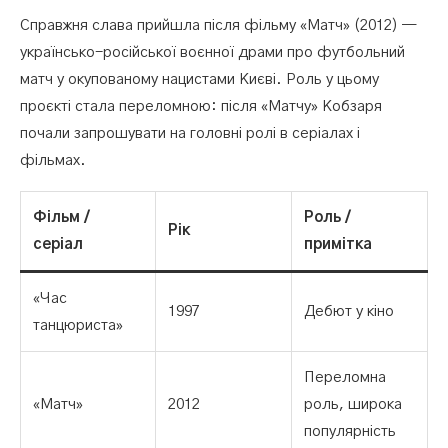
Справжня слава прийшла після фільму «Матч» (2012) —
українсько-російської воєнної драми про футбольний
матч у окупованому нацистами Києві. Роль у цьому
проєкті стала переломною: після «Матчу» Кобзаря
почали запрошувати на головні ролі в серіалах і
фільмах.
Фільм /
Роль /
Рік
серіал
примітка
«Час
1997
Дебют у кіно
танцюриста»
Переломна
«Матч»
2012
роль, широка
популярність