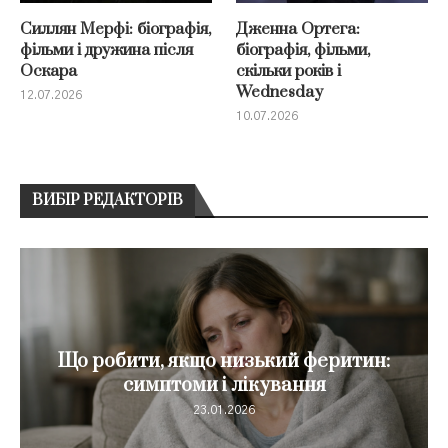
Силлян Мерфі: біографія,
Дженна Ортега:
фільми і дружина після
біографія, фільми,
Оскара
скільки років і
Wednesday
12.07.2026
10.07.2026
ВИБІР РЕДАКТОРІВ
Що робити, якщо низький феритин:
симптоми і лікування
23.01.2026