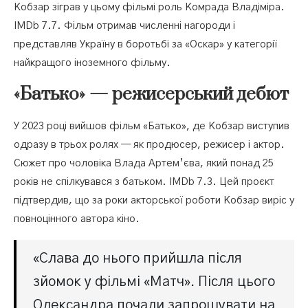
Кобзар зіграв у цьому фільмі роль Комрада Владіміра.
IMDb 7.7. Фільм отримав численні нагороди і
представляв Україну в боротьбі за «Оскар» у категорії
найкращого іноземного фільму.
«Батько» — режисерський дебют
У 2023 році вийшов фільм «Батько», де Кобзар виступив
одразу в трьох ролях — як продюсер, режисер і актор.
Сюжет про чоловіка Влада Артем’єва, який понад 25
років не спілкувався з батьком. IMDb 7.3. Цей проєкт
підтвердив, що за роки акторської роботи Кобзар виріс у
повноцінного автора кіно.
«Слава до нього прийшла після
зйомок у фільмі «Матч». Після цього
Олександра почали запрошувати на