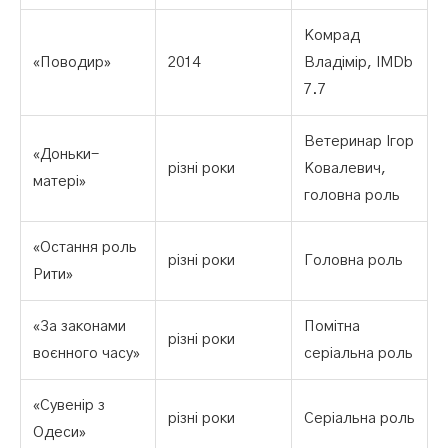
Комрад
«Поводир»
2014
Владімір, IMDb
7.7
Ветеринар Ігор
«Доньки-
різні роки
Ковалевич,
матері»
головна роль
«Остання роль
різні роки
Головна роль
Рити»
«За законами
Помітна
різні роки
воєнного часу»
серіальна роль
«Сувенір з
різні роки
Серіальна роль
Одеси»