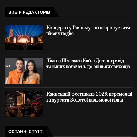
ВИБІР РЕДАКТОРІВ
Концерти у Рівному: як не пропустити
цікаву подію
Тімоті Шаламе і Кайлі Дженнер: від
таємних побачень до спільних виходів
Каннський фестиваль 2026: переможці
і лауреати Золотої пальмової гілки
ОСТАННІ СТАТТІ