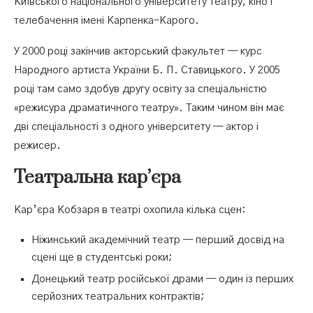
Київського національного університету театру, кіно і
телебачення імені Карпенка-Карого.
У 2000 році закінчив акторський факультет — курс
Народного артиста України Б. П. Ставицького. У 2005
році там само здобув другу освіту за спеціальністю
«режисура драматичного театру». Таким чином він має
дві спеціальності з одного університету — актор і
режисер.
Театральна кар’єра
Кар’єра Кобзаря в театрі охопила кілька сцен:
Ніжинський академічний театр — перший досвід на
сцені ще в студентські роки;
Донецький театр російської драми — один із перших
серйозних театральних контрактів;