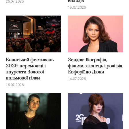
виходів
26.07.2026
18.07.2026
Каннський фестиваль
Зендая: біографія,
2026: переможці і
фільми, хлопець і ролі від
лауреати Золотої
Евфорії до Дюни
пальмової гілки
14.07.2026
16.07.2026