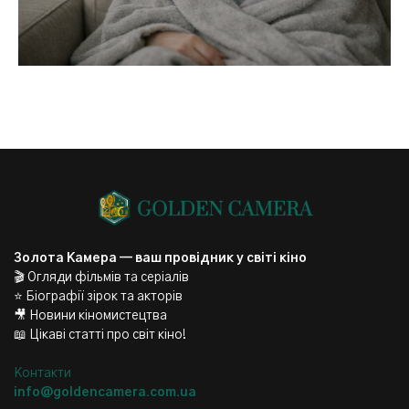
Золота Камера — ваш провідник у світі кіно
🎬 Огляди фільмів та серіалів
⭐ Біографії зірок та акторів
🎥 Новини кіномистецтва
📖 Цікаві статті про світ кіно!
Контакти
info@goldencamera.com.ua