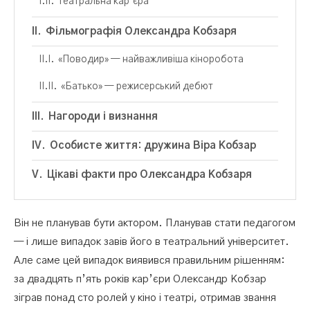
Театральна кар’єра
Фільмографія Олександра Кобзаря
«Поводир» — найважливіша кіноробота
«Батько» — режисерський дебют
Нагороди і визнання
Особисте життя: дружина Віра Кобзар
Цікаві факти про Олександра Кобзаря
Він не планував бути актором. Планував стати педагогом
— і лише випадок завів його в театральний університет.
Але саме цей випадок виявився правильним рішенням:
за двадцять п’ять років кар’єри Олександр Кобзар
зіграв понад сто ролей у кіно і театрі, отримав звання