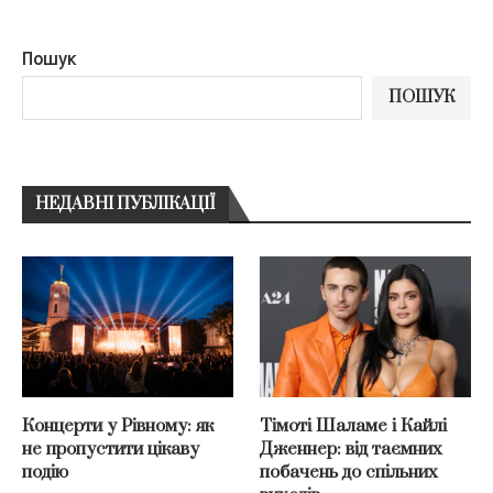
Пошук
ПОШУК
НЕДАВНІ ПУБЛІКАЦІЇ
Концерти у Рівному: як
Тімоті Шаламе і Кайлі
не пропустити цікаву
Дженнер: від таємних
подію
побачень до спільних