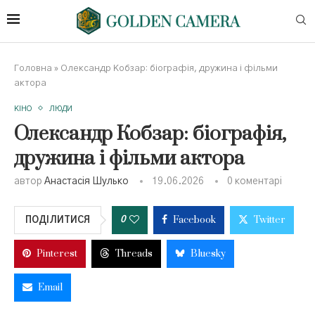
Головна
»
Олександр Кобзар: біографія, дружина і фільми
актора
КІНО
ЛЮДИ
Олександр Кобзар: біографія,
дружина і фільми актора
автор
Анастасія Шулько
19.06.2026
0 коментарі
Facebook
Twitter
0
ПОДІЛИТИСЯ
Pinterest
Threads
Bluesky
Email