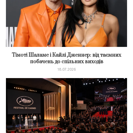
Тімоті Шаламе і Кайлі Дженнер: від таємних
побачень до спільних виходів
18.07.2026